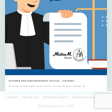
DIVORCE PAR CONSENTEMENT MUTUEL : 5 ÉTAPES
Divorcer à l'amiable, c'est choisir la voie la plus rapide, la...
contact
Plan de site
Mentions légales
Création Anaxandridas
© justicepapa.com - 2026