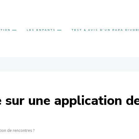
ATION
LES ENFANTS
TEST & AVIS D’UN PAPA DIVOR
 sur une application de
tion de rencontres ?