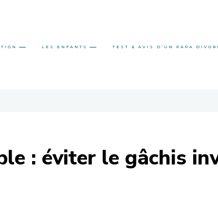
ATION
LES ENFANTS
TEST & AVIS D’UN PAPA DIVOR
le : éviter le gâchis i