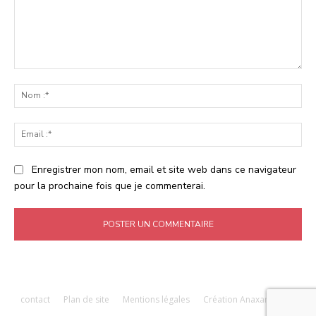
Commenter
:
No
:*
Ema
:*
Enregistrer mon nom, email et site web dans ce navigateur
pour la prochaine fois que je commenterai.
contact
Plan de site
Mentions légales
Création Anaxandridas