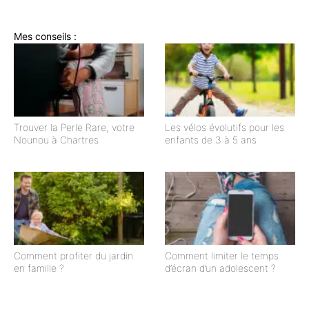
Mes conseils :
Trouver la Perle Rare, votre
Les vélos évolutifs pour les
Nounou à Chartres
enfants de 3 à 5 ans
Comment profiter du jardin
Comment limiter le temps
en famille ?
d’écran d’un adolescent ?