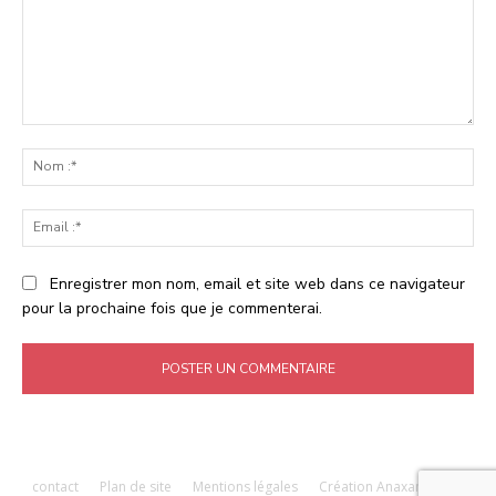
Commenter
:
No
:*
Ema
:*
Enregistrer mon nom, email et site web dans ce navigateur
pour la prochaine fois que je commenterai.
contact
Plan de site
Mentions légales
Création Anaxandridas