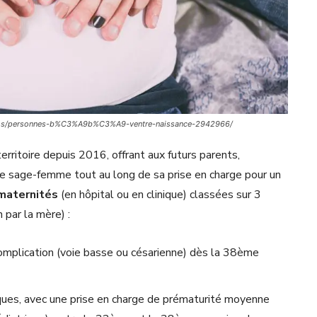
photos/personnes-b%C3%A9b%C3%A9-ventre-naissance-2942966/
territoire depuis 2016, offrant aux futurs parents,
me sage-femme tout au long de sa prise en charge pour un
maternités
(en hôpital ou en clinique) classées sur 3
 par la mère) :
omplication (voie basse ou césarienne) dès la 38ème
ques, avec une prise en charge de prématurité moyenne