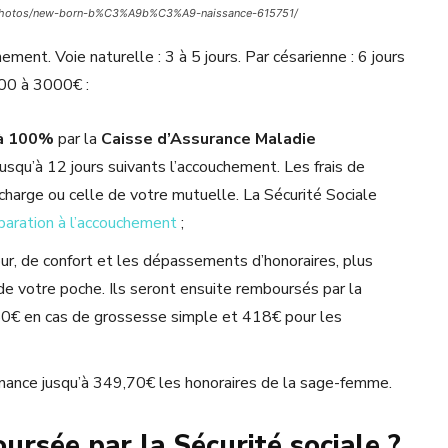
/fr/photos/new-born-b%C3%A9b%C3%A9-naissance-615751/
ement. Voie naturelle : 3 à 5 jours. Par césarienne : 6 jours
00 à 3000€ :
à 100%
par la
Caisse d’Assurance Maladie
jusqu’à 12 jours suivants l’accouchement. Les frais de
charge ou celle de votre mutuelle. La Sécurité Sociale
paration à l’accouchement
;
jour, de confort et les dépassements d’honoraires, plus
de votre poche. Ils seront ensuite remboursés par la
3,50€ en cas de grossesse simple et 418€ pour les
finance jusqu’à 349,70€ les honoraires de la sage-femme.
ursée par la Sécurité sociale ?