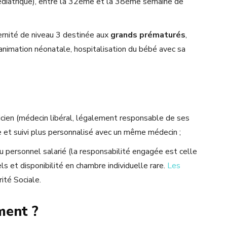
 pédiatrique), entre la 32ème et la 38ème semaine de
rnité de niveau 3 destinée aux
grands prématurés
,
nimation néonatale, hospitalisation du bébé avec sa
ricien (médecin libéral, légalement responsable de ses
le et suivi plus personnalisé avec un même médecin ;
u personnel salarié (la responsabilité engagée est celle
ls et disponibilité en chambre individuelle rare.
Les
rité Sociale.
ment ?