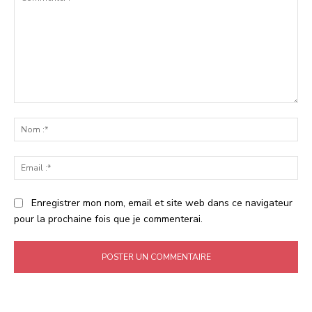
Commenter
:
No
:*
Ema
:*
Enregistrer mon nom, email et site web dans ce navigateur
pour la prochaine fois que je commenterai.