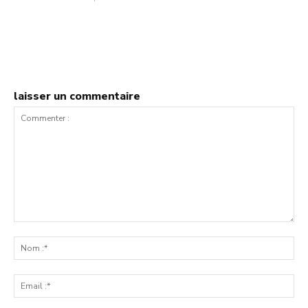
laisser un commentaire
Commenter
:
No
:*
Ema
:*