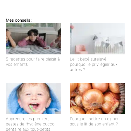
Mes conseils :
5 recettes pour faire plaisir à
Le lit bébé surélevé :
vos enfants
pourquoi le privilégier aux
autres ?
Apprendre les premiers
Pourquoi mettre un oignon
gestes de l’hygiène bucco-
sous le lit de son enfant ?
dentaire aux tout-petits